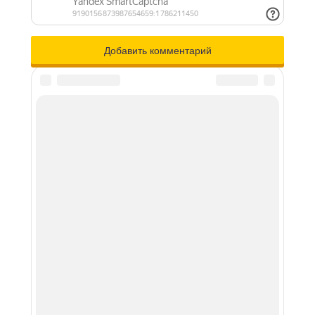
Каршеринг - краткосрочная аренда авто
© 2026 – https://carsharingblog.ru
Все права защищены
Перепечатка материалов разрешена только с
указанием ссылки на первоисточник